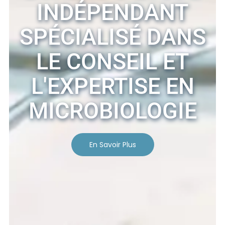
INDÉPENDANT
SPÉCIALISÉ DANS
LE CONSEIL ET
L'EXPERTISE EN
MICROBIOLOGIE
En Savoir Plus